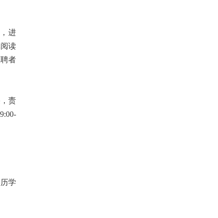
0），进
真阅读
应聘者
果，责
00-
学历学