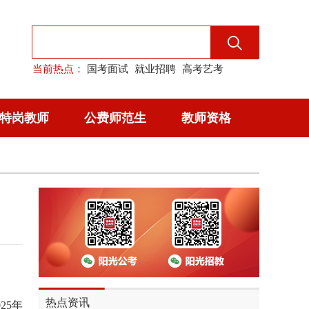
当前热点：
国考面试
就业招聘
高考艺考
特岗教师
公费师范生
教师资格
热点资讯
25年