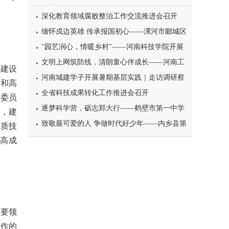
深化教育领域腐败整治工作交流推进会召开
缅怀戍边英雄 传承报国初心——漯河市郾城区
东街小学开展八一建军节主题特色教育活动
"园艺润心，情暖乡村"——河南科技学院开展
暑期三下乡心理健康宣讲活动
文明上网筑防线，清朗童心伴成长——河南工
办建设
业大学北斗星筑梦志愿服务团队开展科普主题实
河南城建学子开展暑期基层实践｜走访调研察
校和高
践课堂
民情，反诈宣传护平安
全省科技成果转化工作推进会召开
导委员
逐梦科学营，砺志郑大行——鹤壁市第一中学
越，建
学子参加2026年郑州大学高校科学营研学之旅纪
致敬最可爱的人 争做时代好少年——内乡县第
素质技
实
一小学开展暑期“八一”建军节主题实践活动
、高成
主要领
工作的