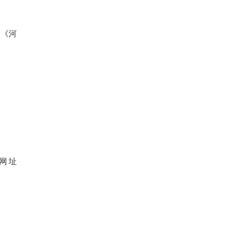
和《河
（网址