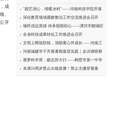
，成
"园艺润心，情暖乡村"——河南科技学院开展
领。
暑期三下乡心理健康宣讲活动
深化教育领域腐败整治工作交流推进会召开
公开
缅怀戍边英雄 传承报国初心——漯河市郾城区
东街小学开展八一建军节主题特色教育活动
全省科技成果转化工作推进会召开
文明上网筑防线，清朗童心伴成长——河南工
业大学北斗星筑梦志愿服务团队开展科普主题实
河南城建学子开展暑期基层实践｜走访调研察
践课堂
民情，反诈宣传护平安
逐梦科学营，砺志郑大行——鹤壁市第一中学
学子参加2026年郑州大学高校科学营研学之旅纪
未满16周岁禁止出镜直播！禁止主播穿着童
实
装、校服等模仿未成年人直播