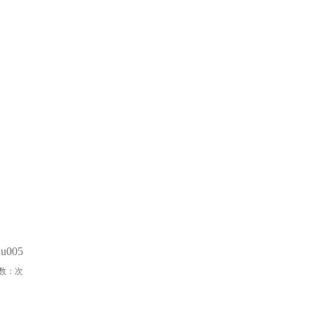
u005
数：
次